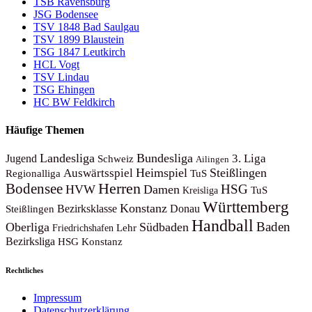
TSB Ravensburg
JSG Bodensee
TSV 1848 Bad Saulgau
TSV 1899 Blaustein
TSG 1847 Leutkirch
HCL Vogt
TSV Lindau
TSG Ehingen
HC BW Feldkirch
Häufige Themen
Landesliga
Bundesliga
3. Liga
Jugend
Schweiz
Ailingen
Heimspiel
Steißlingen
Auswärtsspiel
Regionalliga
TuS
Herren
Bodensee
HSG
HVW
Damen
TuS
Kreisliga
Württemberg
Konstanz
Steißlingen
Bezirksklasse
Donau
Handball
Baden
Oberliga
Südbaden
Lehr
Friedrichshafen
Bezirksliga
HSG Konstanz
Rechtliches
Impressum
Datenschutzerklärung