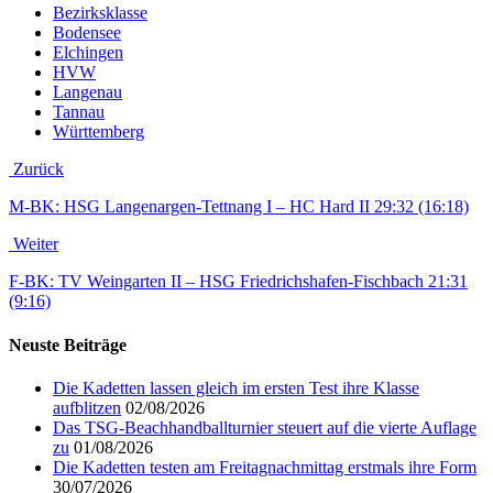
Bezirksklasse
Bodensee
Elchingen
HVW
Langenau
Tannau
Württemberg
Zurück
M-BK: HSG Langenargen-Tettnang I – HC Hard II 29:32 (16:18)
Weiter
F-BK: TV Weingarten II – HSG Friedrichshafen-Fischbach 21:31
(9:16)
Neuste Beiträge
Die Kadetten lassen gleich im ersten Test ihre Klasse
aufblitzen
02/08/2026
Das TSG-Beachhandballturnier steuert auf die vierte Auflage
zu
01/08/2026
Die Kadetten testen am Freitagnachmittag erstmals ihre Form
30/07/2026