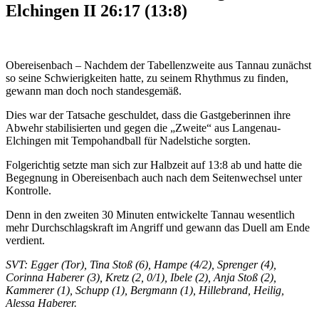
Elchingen II 26:17 (13:8)
Obereisenbach – Nachdem der Tabellenzweite aus Tannau zunächst
so seine Schwierigkeiten hatte, zu seinem Rhythmus zu finden,
gewann man doch noch standesgemäß.
Dies war der Tatsache geschuldet, dass die Gastgeberinnen ihre
Abwehr stabilisierten und gegen die „Zweite“ aus Langenau-
Elchingen mit Tempohandball für Nadelstiche sorgten.
Folgerichtig setzte man sich zur Halbzeit auf 13:8 ab und hatte die
Begegnung in Obereisenbach auch nach dem Seitenwechsel unter
Kontrolle.
Denn in den zweiten 30 Minuten entwickelte Tannau wesentlich
mehr Durchschlagskraft im Angriff und gewann das Duell am Ende
verdient.
SVT: Egger (Tor), Tina Stoß (6), Hampe (4/2), Sprenger (4),
Corinna Haberer (3), Kretz (2, 0/1), Ibele (2), Anja Stoß (2),
Kammerer (1), Schupp (1), Bergmann (1), Hillebrand, Heilig,
Alessa Haberer.