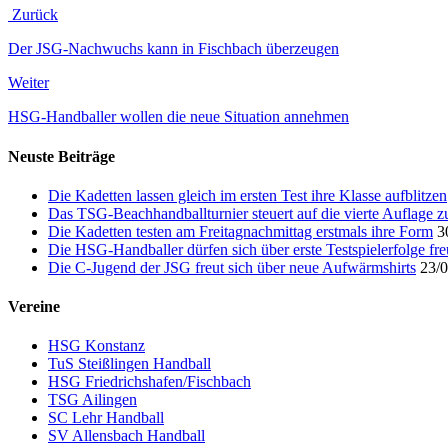
Zurück
Der JSG-Nachwuchs kann in Fischbach überzeugen
Weiter
HSG-Handballer wollen die neue Situation annehmen
Neuste Beiträge
Die Kadetten lassen gleich im ersten Test ihre Klasse aufblitzen
Das TSG-Beachhandballturnier steuert auf die vierte Auflage z
Die Kadetten testen am Freitagnachmittag erstmals ihre Form
3
Die HSG-Handballer dürfen sich über erste Testspielerfolge fr
Die C-Jugend der JSG freut sich über neue Aufwärmshirts
23/
Vereine
HSG Konstanz
TuS Steißlingen Handball
HSG Friedrichshafen/Fischbach
TSG Ailingen
SC Lehr Handball
SV Allensbach Handball