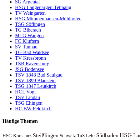
SG Argental
HSG Langenargen-Tettnang
TV Weingarten
HSG Mimmenhausen-Mühlhofen
TSG Söflingen
TG Biberach
MTG Wangen
FC Kluftern
SV Tannau
TG Bad Waldsee
TV Kressbronn
TSB Ravensburg
JSG Bodensee
TSV 1848 Bad Saulgau
TSV 1899 Blaustein
TSG 1847 Leutkirch
HCL Vogt
TSV Lindau
TSG Ehingen
HC BW Feldkirch
Häufige Themen
HSG
Steißlingen
Südbaden
La
HSG Konstanz
Schweiz
TuS
Lehr